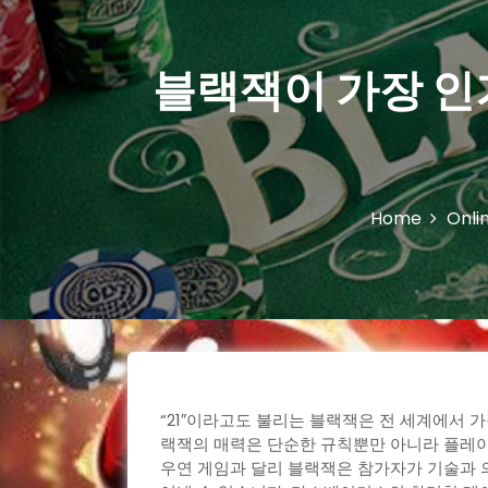
블랙잭이 가장 인
Home
Onli
“21″이라고도 불리는 블랙잭은 전 세계에서 
랙잭의 매력은 단순한 규칙뿐만 아니라 플레이
우연 게임과 달리 블랙잭은 참가자가 기술과 