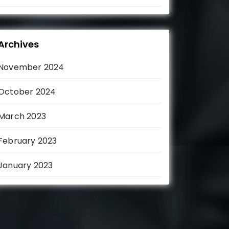
Archives
November 2024
October 2024
March 2023
February 2023
January 2023