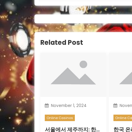
s
t
n
a
Related Post
v
i
g
a
November 1, 2024
Novem
t
Online Casinos
Online C
i
서울에서 제주까지: 한국에서 가장 인기 있는 카지노 목적지